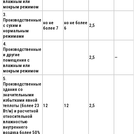
влажным или
мокрым режимом
3.
Производственные
но не
но не более
с сухим и
2,5
более 7
6
нормальным
режимами
4.
Производственные
и другие
2,5
—
помещения с
влажным или
мокрым режимом
5.
Производственные
здания со
значительными
избытками явной
теплоты (более 23
12
12
2,5
Вт/м) и расчетной
относительной
влажностью
внутреннего
воздуха более 50%