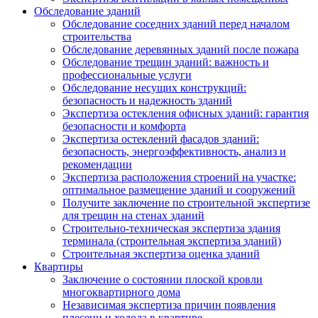
Обследование зданий
Обследование соседних зданий перед началом
строительства
Обследование деревянных зданий после пожара
Обследование трещин зданий: важность и
профессиональные услуги
Обследование несущих конструкций:
безопасность и надежность зданий
Экспертиза остекления офисных зданий: гарантия
безопасности и комфорта
Экспертиза остеклений фасадов зданий:
безопасность, энергоэффективность, анализ и
рекомендации
Экспертиза расположения строений на участке:
оптимальное размещение зданий и сооружений
Получите заключение по строительной экспертизе
для трещин на стенах зданий
Строительно-техническая экспертиза здания
терминала (строительная экспертиза зданий)
Строительная экспертиза оценка зданий
Квартиры
Заключение о состоянии плоской кровли
многоквартирного дома
Независимая экспертиза причин появления
плесени и холода в квартире