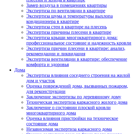
Замер воздуха в помещениях квартиры
Экспертиза по вентиляции в квартире
Экспертиза шума и температуры выхлопа
кондиционера в квартире
Экспертиза стен в квартире на плесень
Экспертиза причины плесени в квартире
Экспертиза крыши многоквартирного дома:
профессиональное состояние и надежность кровли
Экспертиза причин плесени в квартире: анализ,
рекомендации и ликвидация
Экспертиза вентиляции в квартире: обеспечение
комфорта и здоровья
Дома
Экспертиза влияния соседнего строения на жилой
дом и участок
Оценка повреждений дома, вызванных пожаром,
для реконструкции
Заключение экспертизы по деревянному дому
Техническая экспертиза каркасного жилого дома
Заключение о состоянии плоской кровли
многоквартирного дома
Оценка влияния пристройки на техническое
состояние дома
Независимая экспертиза каркасного дома