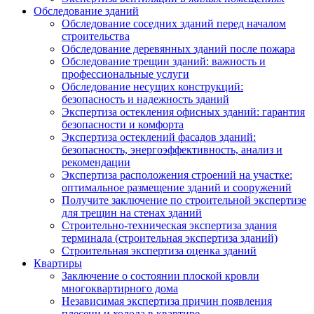
Обследование зданий
Обследование соседних зданий перед началом
строительства
Обследование деревянных зданий после пожара
Обследование трещин зданий: важность и
профессиональные услуги
Обследование несущих конструкций:
безопасность и надежность зданий
Экспертиза остекления офисных зданий: гарантия
безопасности и комфорта
Экспертиза остеклений фасадов зданий:
безопасность, энергоэффективность, анализ и
рекомендации
Экспертиза расположения строений на участке:
оптимальное размещение зданий и сооружений
Получите заключение по строительной экспертизе
для трещин на стенах зданий
Строительно-техническая экспертиза здания
терминала (строительная экспертиза зданий)
Строительная экспертиза оценка зданий
Квартиры
Заключение о состоянии плоской кровли
многоквартирного дома
Независимая экспертиза причин появления
плесени и холода в квартире