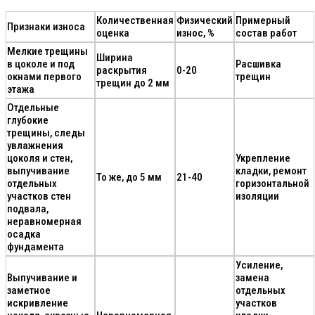
Количественная
Физический
Примерный
Признаки износа
оценка
износ, %
состав работ
Мелкие трещины
Ширина
в цоколе и под
Расшивка
раскрытия
0-20
окнами первого
трещин
трещин до 2 мм
этажа
Отдельные
глубокие
трещины, следы
увлажнения
цоколя и стен,
Укрепление
выпучивание
кладки, ремонт
То же, до 5 мм
21-40
отдельных
горизонтальной
участков стен
изоляции
подвала,
неравномерная
осадка
фундамента
Усиление,
Выпучивание и
замена
заметное
отдельных
искривление
участков