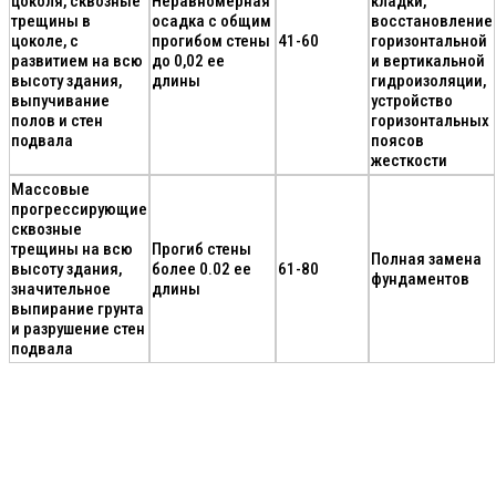
цоколя, сквозные
Неравномерная
кладки,
трещины в
осадка с общим
восстановление
цоколе, с
прогибом стены
41-60
горизонтальной
развитием на всю
до 0,02 ее
и вертикальной
высоту здания,
длины
гидроизоляции,
выпучивание
устройство
полов и стен
горизонтальных
подвала
поясов
жесткости
Массовые
прогрессирующие
сквозные
трещины на всю
Прогиб стены
Полная замена
высоту здания,
более 0.02 ее
61-80
фундаментов
значительное
длины
выпирание грунта
и разрушение стен
подвала