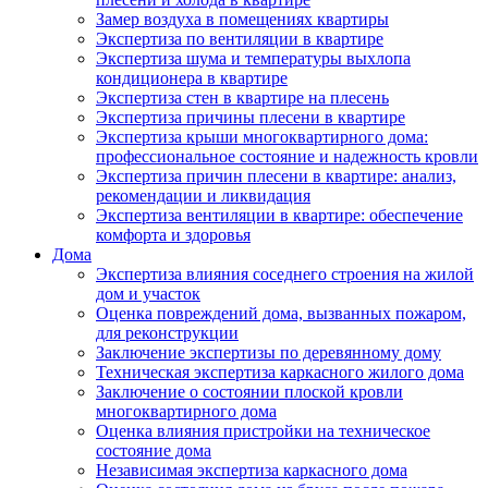
Замер воздуха в помещениях квартиры
Экспертиза по вентиляции в квартире
Экспертиза шума и температуры выхлопа
кондиционера в квартире
Экспертиза стен в квартире на плесень
Экспертиза причины плесени в квартире
Экспертиза крыши многоквартирного дома:
профессиональное состояние и надежность кровли
Экспертиза причин плесени в квартире: анализ,
рекомендации и ликвидация
Экспертиза вентиляции в квартире: обеспечение
комфорта и здоровья
Дома
Экспертиза влияния соседнего строения на жилой
дом и участок
Оценка повреждений дома, вызванных пожаром,
для реконструкции
Заключение экспертизы по деревянному дому
Техническая экспертиза каркасного жилого дома
Заключение о состоянии плоской кровли
многоквартирного дома
Оценка влияния пристройки на техническое
состояние дома
Независимая экспертиза каркасного дома