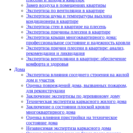
Замер воздуха в помещениях квартиры
Экспертиза по вентиляции в квартире
Экспертиза шума и температуры выхлопа
кондиционера в квартире
Экспертиза стен в квартире на плесень
Экспертиза причины плесени в квартире
Экспертиза крыши многоквартирного дома:
профессиональное состояние и надежность кровли
Экспертиза причин плесени в квартире: анализ,
рекомендации и ликвидация
Экспертиза вентиляции в квартире: обеспечение
комфорта и здоровья
Дома
Экспертиза влияния соседнего строения на жилой
дом и участок
Оценка повреждений дома, вызванных пожаром,
для реконструкции
Заключение экспертизы по деревянному дому
Техническая экспертиза каркасного жилого дома
Заключение о состоянии плоской кровли
многоквартирного дома
Оценка влияния пристройки на техническое
состояние дома
Независимая экспертиза каркасного дома