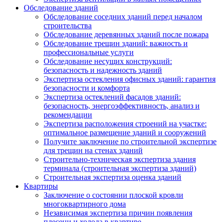
Обследование зданий
Обследование соседних зданий перед началом
строительства
Обследование деревянных зданий после пожара
Обследование трещин зданий: важность и
профессиональные услуги
Обследование несущих конструкций:
безопасность и надежность зданий
Экспертиза остекления офисных зданий: гарантия
безопасности и комфорта
Экспертиза остеклений фасадов зданий:
безопасность, энергоэффективность, анализ и
рекомендации
Экспертиза расположения строений на участке:
оптимальное размещение зданий и сооружений
Получите заключение по строительной экспертизе
для трещин на стенах зданий
Строительно-техническая экспертиза здания
терминала (строительная экспертиза зданий)
Строительная экспертиза оценка зданий
Квартиры
Заключение о состоянии плоской кровли
многоквартирного дома
Независимая экспертиза причин появления
плесени и холода в квартире