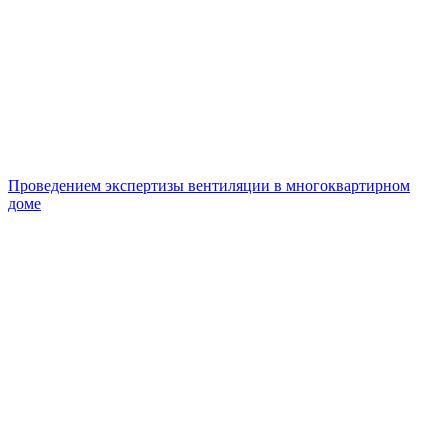
Проведением экспертизы вентиляции в многоквартирном
доме