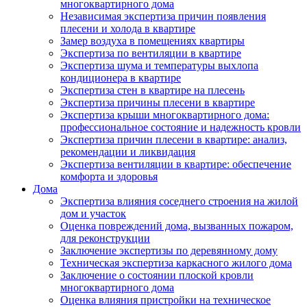
многоквартирного дома
Независимая экспертиза причин появления
плесени и холода в квартире
Замер воздуха в помещениях квартиры
Экспертиза по вентиляции в квартире
Экспертиза шума и температуры выхлопа
кондиционера в квартире
Экспертиза стен в квартире на плесень
Экспертиза причины плесени в квартире
Экспертиза крыши многоквартирного дома:
профессиональное состояние и надежность кровли
Экспертиза причин плесени в квартире: анализ,
рекомендации и ликвидация
Экспертиза вентиляции в квартире: обеспечение
комфорта и здоровья
Дома
Экспертиза влияния соседнего строения на жилой
дом и участок
Оценка повреждений дома, вызванных пожаром,
для реконструкции
Заключение экспертизы по деревянному дому
Техническая экспертиза каркасного жилого дома
Заключение о состоянии плоской кровли
многоквартирного дома
Оценка влияния пристройки на техническое