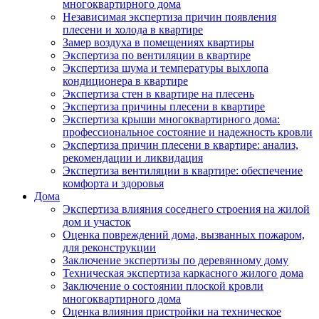
многоквартирного дома
Независимая экспертиза причин появления
плесени и холода в квартире
Замер воздуха в помещениях квартиры
Экспертиза по вентиляции в квартире
Экспертиза шума и температуры выхлопа
кондиционера в квартире
Экспертиза стен в квартире на плесень
Экспертиза причины плесени в квартире
Экспертиза крыши многоквартирного дома:
профессиональное состояние и надежность кровли
Экспертиза причин плесени в квартире: анализ,
рекомендации и ликвидация
Экспертиза вентиляции в квартире: обеспечение
комфорта и здоровья
Дома
Экспертиза влияния соседнего строения на жилой
дом и участок
Оценка повреждений дома, вызванных пожаром,
для реконструкции
Заключение экспертизы по деревянному дому
Техническая экспертиза каркасного жилого дома
Заключение о состоянии плоской кровли
многоквартирного дома
Оценка влияния пристройки на техническое