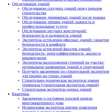
Обследование зданий
Обследование соседних зданий перед началом
строительства
Обследование деревянных зданий после пожара
Обследование трещин зданий: важность и
профессиональные услуги
Обследование несущих конструкций:
безопасность и надежность зданий
Экспертиза остекления офисных зданий: гарантия
безопасности и комфорта
Экспертиза остеклений фасадов зданий:
безопасность, энергоэффективность, анализ и
рекомендации
Экспертиза расположения строений на участке:
оптимальное размещение зданий и сооружений
Получите заключение по строительной экспертизе
для трещин на стенах зданий
Строительно-техническая экспертиза здания
терминала (строительная экспертиза зданий)
Строительная экспертиза оценка зданий
Квартиры
Заключение о состоянии плоской кровли
многоквартирного дома
Независимая экспертиза причин появления
плесени и холода в квартире