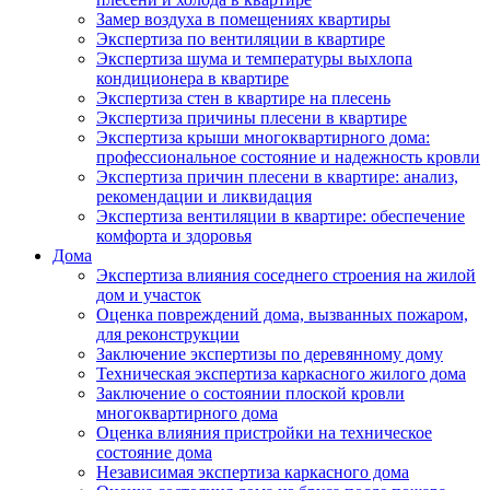
Замер воздуха в помещениях квартиры
Экспертиза по вентиляции в квартире
Экспертиза шума и температуры выхлопа
кондиционера в квартире
Экспертиза стен в квартире на плесень
Экспертиза причины плесени в квартире
Экспертиза крыши многоквартирного дома:
профессиональное состояние и надежность кровли
Экспертиза причин плесени в квартире: анализ,
рекомендации и ликвидация
Экспертиза вентиляции в квартире: обеспечение
комфорта и здоровья
Дома
Экспертиза влияния соседнего строения на жилой
дом и участок
Оценка повреждений дома, вызванных пожаром,
для реконструкции
Заключение экспертизы по деревянному дому
Техническая экспертиза каркасного жилого дома
Заключение о состоянии плоской кровли
многоквартирного дома
Оценка влияния пристройки на техническое
состояние дома
Независимая экспертиза каркасного дома