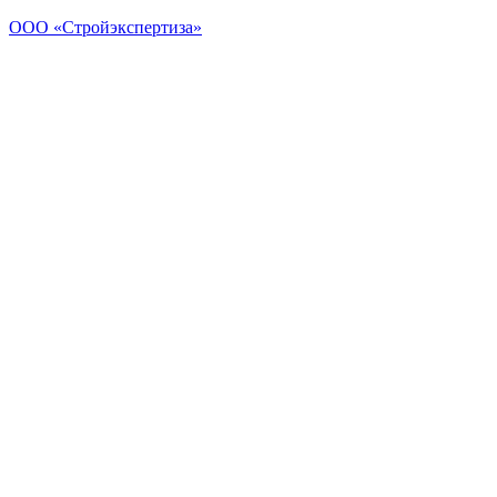
Перейти
ООО «Стройэкспертиза»
к
содержимому