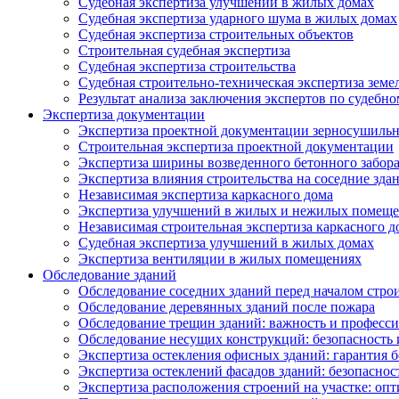
Судебная экспертиза улучшений в жилых домах
Судебная экспертиза ударного шума в жилых домах
Судебная экспертиза строительных объектов
Строительная судебная экспертиза
Судебная экспертиза строительства
Судебная строительно-техническая экспертиза земе
Результат анализа заключения экспертов по судебн
Экспертиза документации
Экспертиза проектной документации зерносушильн
Строительная экспертиза проектной документации
Экспертиза ширины возведенного бетонного забор
Экспертиза влияния строительства на соседние зда
Независимая экспертиза каркасного дома
Экспертиза улучшений в жилых и нежилых помещ
Независимая строительная экспертиза каркасного д
Судебная экспертиза улучшений в жилых домах
Экспертиза вентиляции в жилых помещениях
Обследование зданий
Обследование соседних зданий перед началом стро
Обследование деревянных зданий после пожара
Обследование трещин зданий: важность и професс
Обследование несущих конструкций: безопасность 
Экспертиза остекления офисных зданий: гарантия б
Экспертиза остеклений фасадов зданий: безопаснос
Экспертиза расположения строений на участке: оп