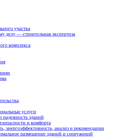
льного участка
ому делу — строительная экспертиза
ого комплекса
а
ния
ениях
ома
ительства
иональные услуги
и надежность зданий
езопасности и комфорта
ть, энергоэффективность, анализ и рекомендации
тимальное размещение зданий и сооружений