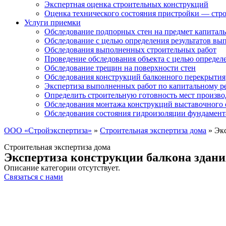
Экспертная оценка строительных конструкций
Оценка технического состояния пристройки — стро
Услуги приемки
Обследование подпорных стен на предмет капиталь
Обследование с целью определения результатов в
Обследования выполненных строительных работ
Проведение обследования объекта с целью определ
Обследование трещин на поверхности стен
Обследования конструкций балконного перекрытия
Экспертиза выполненных работ по капитальному р
Определить строительную готовность мест произво
Обследования монтажа конструкций выставочного 
Обследования состояния гидроизоляции фундамент
ООО «Стройэкспертиза»
»
Строительная экспертиза дома
»
Экс
Строительная экспертиза дома
Экспертиза конструкции балкона здани
Описание категории отсутствует.
Связаться с нами