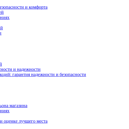
езопасности и комфорта
ей
ениях
ий
и
й
сности и надежности
кций: гарантия надежности и безопасности
ьона магазина
ениях
и оценке лучшего места