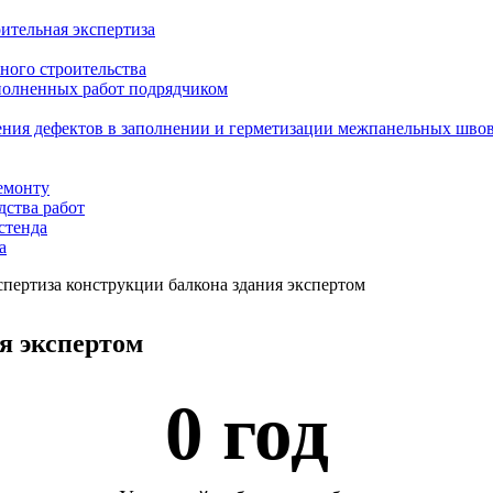
ительная экспертиза
ного строительства
ыполненных работ подрядчиком
ения дефектов в заполнении и герметизации межпанельных шво
емонту
дства работ
стенда
а
пертиза конструкции балкона здания экспертом
я экспертом
0
 год