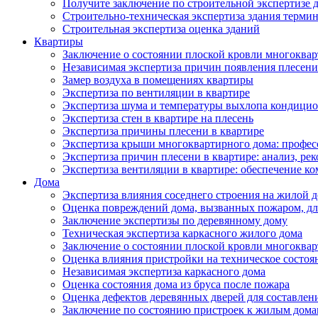
Получите заключение по строительной экспертизе д
Строительно-техническая экспертиза здания термин
Строительная экспертиза оценка зданий
Квартиры
Заключение о состоянии плоской кровли многоква
Независимая экспертиза причин появления плесени 
Замер воздуха в помещениях квартиры
Экспертиза по вентиляции в квартире
Экспертиза шума и температуры выхлопа кондицио
Экспертиза стен в квартире на плесень
Экспертиза причины плесени в квартире
Экспертиза крыши многоквартирного дома: профес
Экспертиза причин плесени в квартире: анализ, ре
Экспертиза вентиляции в квартире: обеспечение ко
Дома
Экспертиза влияния соседнего строения на жилой д
Оценка повреждений дома, вызванных пожаром, дл
Заключение экспертизы по деревянному дому
Техническая экспертиза каркасного жилого дома
Заключение о состоянии плоской кровли многоква
Оценка влияния пристройки на техническое состоя
Независимая экспертиза каркасного дома
Оценка состояния дома из бруса после пожара
Оценка дефектов деревянных дверей для составлен
Заключение по состоянию пристроек к жилым дом