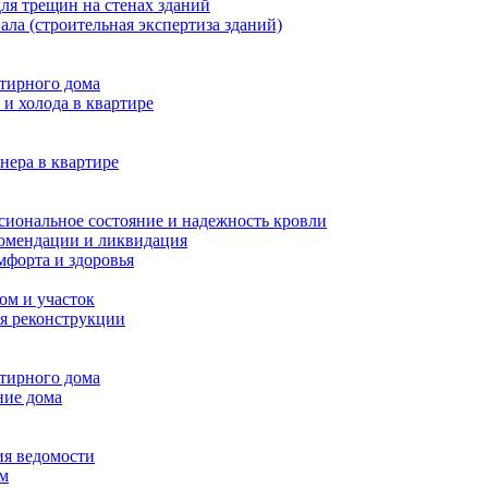
ля трещин на стенах зданий
ала (строительная экспертиза зданий)
ртирного дома
и холода в квартире
нера в квартире
сиональное состояние и надежность кровли
комендации и ликвидация
мфорта и здоровья
ом и участок
я реконструкции
ртирного дома
ние дома
ия ведомости
ам