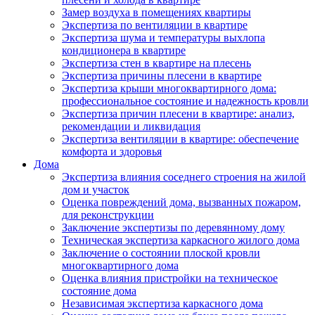
Замер воздуха в помещениях квартиры
Экспертиза по вентиляции в квартире
Экспертиза шума и температуры выхлопа
кондиционера в квартире
Экспертиза стен в квартире на плесень
Экспертиза причины плесени в квартире
Экспертиза крыши многоквартирного дома:
профессиональное состояние и надежность кровли
Экспертиза причин плесени в квартире: анализ,
рекомендации и ликвидация
Экспертиза вентиляции в квартире: обеспечение
комфорта и здоровья
Дома
Экспертиза влияния соседнего строения на жилой
дом и участок
Оценка повреждений дома, вызванных пожаром,
для реконструкции
Заключение экспертизы по деревянному дому
Техническая экспертиза каркасного жилого дома
Заключение о состоянии плоской кровли
многоквартирного дома
Оценка влияния пристройки на техническое
состояние дома
Независимая экспертиза каркасного дома