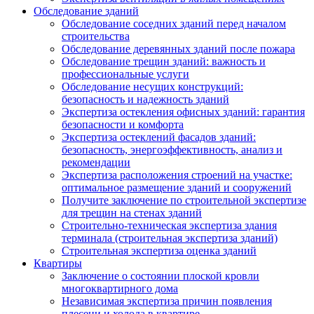
Обследование зданий
Обследование соседних зданий перед началом
строительства
Обследование деревянных зданий после пожара
Обследование трещин зданий: важность и
профессиональные услуги
Обследование несущих конструкций:
безопасность и надежность зданий
Экспертиза остекления офисных зданий: гарантия
безопасности и комфорта
Экспертиза остеклений фасадов зданий:
безопасность, энергоэффективность, анализ и
рекомендации
Экспертиза расположения строений на участке:
оптимальное размещение зданий и сооружений
Получите заключение по строительной экспертизе
для трещин на стенах зданий
Строительно-техническая экспертиза здания
терминала (строительная экспертиза зданий)
Строительная экспертиза оценка зданий
Квартиры
Заключение о состоянии плоской кровли
многоквартирного дома
Независимая экспертиза причин появления
плесени и холода в квартире